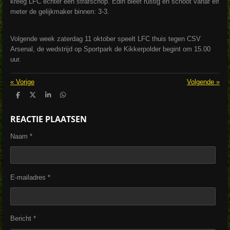
kreeg LFC echter een strafschop. Edin bleef rustig en schoot vanaf elf
meter de gelijkmaker binnen: 3-3.
Volgende week zaterdag 11 oktober speelt LFC thuis tegen CSV
Arsenal, de wedstrijd op Sportpark de Kikkerpolder begint om 15.00
uur.
«
Vorige
Volgende
»
D
D
S
D
e
e
h
e
l
e
a
l
REACTIE PLAATSEN
e
l
r
e
n
e
n
Naam *
E-mailadres *
Bericht *