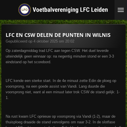
Ga
direct
naar
de
hoofdinhoud
LFC EN CSW DELEN DE PUNTEN IN WILNIS
Gepubliceerd op 4 oktober 2025 om 20:02
Op zaterdagmiddag trad LFC aan tegen CSW. Het duel leverde
uiteindelijk geen winnaar op: na negentig minuten stond er een 3-3
eindstand op het scorebord.
LFC kende een sterke start. In de 4e minuut zette Edin de ploeg op
voorsprong, na een goede assist van Vandi. Lang duurde die
voorsprong niet, want al een minuut later trok CSW de stand gelijk: 1-
1.
Na rust kwam LFC opnieuw op voorsprong via Vandi (1-2), maar de
thuisploeg draaide de stand vervolgens om naar 3-2. In de slotfase