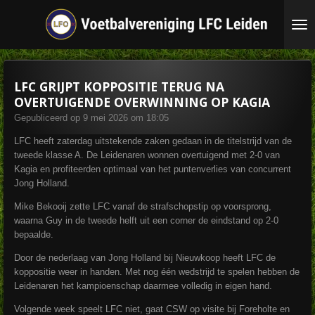
Ga
direct
naar
de
hoofdinhoud
LFC GRIJPT KOPPOSITIE TERUG NA
OVERTUIGENDE OVERWINNING OP KAGIA
Gepubliceerd op 9 mei 2026 om 18:05
LFC heeft zaterdag uitstekende zaken gedaan in de titelstrijd van de
tweede klasse A. De Leidenaren wonnen overtuigend met 2-0 van
Kagia en profiteerden optimaal van het puntenverlies van concurrent
Jong Holland.
Mike Bekooij zette LFC vanaf de strafschopstip op voorsprong,
waarna Guy in de tweede helft uit een corner de eindstand op 2-0
bepaalde.
Door de nederlaag van Jong Holland bij Nieuwkoop heeft LFC de
koppositie weer in handen. Met nog één wedstrijd te spelen hebben de
Leidenaren het kampioenschap daarmee volledig in eigen hand.
Volgende week speelt LFC niet, gaat CSW op visite bij Foreholte en