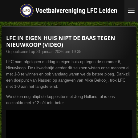
Ga
direct
naar
de
hoofdinhoud
LFC IN EIGEN HUIS NIPT DE BAAS TEGEN
NIEUWKOOP (VIDEO)
Gepubliceerd op 31 januari 2026 om 19:35
LFC nam afgelopen middag in eigen huis op tegen de nummer 6,
Nieuwkoop. De uitwedstrijd eerder dit seizoen wisten onze mannen al
met 1-3 te winnen en ook vandaag waren we de betere ploeg. Dankzij
een doelpunt van Nasser, op aangeven van Mike Bekooij, trok LFC
met 1-0 aan het langste eind.
We delen nog altijd de koppositie met Jong Holland, al is ons
doelsaldo met +12 nét iets beter.