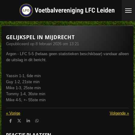
Ga
direct
naar
de
hoofdinhoud
GELIJKSPEL IN MIJDRECHT
Gepubliceerd op 8 februari 2026 om 13:21
Argon - LFC 5-5 (helaas geen statistieken beschikbaar) vandaar alleen
de uitslag in dit bericht.
Yassin 1-1, 6de min
Guy 1-2, 21ste min
Mike 1-3, 25ste min
Tommy 1-4, 36ste min
Mike 4-5, +- 55ste min
«
Vorige
Volgende
»
D
D
S
D
e
e
h
e
l
e
a
l
REACTIE PLAATSEN
e
l
r
e