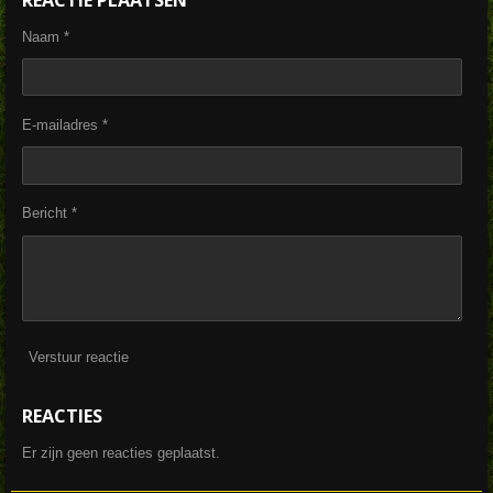
n
e
n
Naam *
E-mailadres *
Bericht *
Verstuur reactie
REACTIES
Er zijn geen reacties geplaatst.